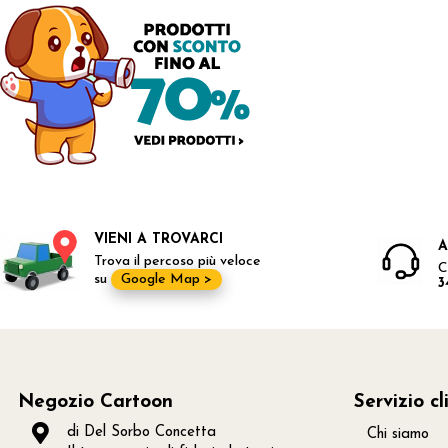
VIENI A TROVARCI
A
Trova il percoso più veloce
C
su
Google Map >
3
Negozio Cartoon
Servizio cl
di Del Sorbo Concetta
Chi siamo