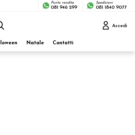
Punto vendita
Spedizioni
081 946 299
081 1840 9077
Accedi
Sono già registrato
loween
Natale
Contatti
ne inserisci il nome utente e la password e poi clicca sul pulsante
"Accedi"
E-mail:
Password:
Hai perso la password?