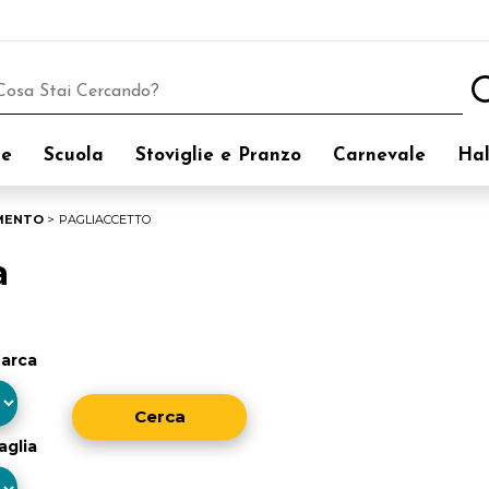
e
Scuola
Stoviglie e Pranzo
Carnevale
Hal
Per completare l'ordi
MENTO
PAGLIACCETTO
a
arca
aglia