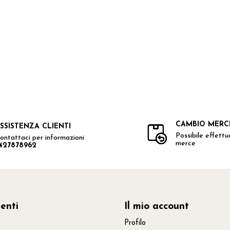
CAMBIO MERC
SSISTENZA CLIENTI
Possibile effett
ontattaci per informazioni
merce
427878962
ienti
Il mio account
Profilo