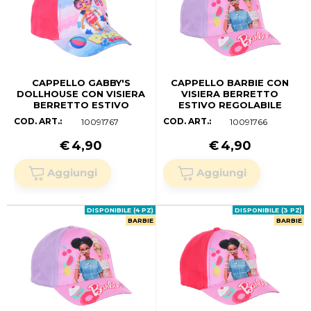
CAPPELLO GABBY'S
CAPPELLO BARBIE CON
DOLLHOUSE CON VISIERA
VISIERA BERRETTO
BERRETTO ESTIVO
ESTIVO REGOLABILE
REGOLABILE BAMBINA -
BAMBINA - YE40008LILLA
COD. ART.:
COD. ART.:
10091767
10091766
YE40024FUCSIA (52 CM.)
(54 CM.)
€
4,90
€
4,90
DISPONIBILE (4 PZ)
DISPONIBILE (3 PZ)
BARBIE
BARBIE