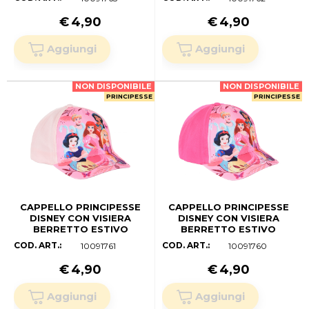
YE40008FUCSIA (52 CM.)
YE40112ROSA (54 CM.)
€
4,90
€
4,90
NON DISPONIBILE
NON DISPONIBILE
PRINCIPESSE
PRINCIPESSE
CAPPELLO PRINCIPESSE
CAPPELLO PRINCIPESSE
DISNEY CON VISIERA
DISNEY CON VISIERA
BERRETTO ESTIVO
BERRETTO ESTIVO
REGOLABILE BAMBINA -
REGOLABILE BAMBINA -
COD. ART.:
COD. ART.:
10091761
10091760
YE40112ROSA (52 CM.)
YE40112FUCSIA (54 CM.)
€
4,90
€
4,90