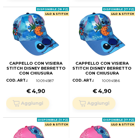
DISPONIBILE (18 PZ)
DISPONIBILE (17 PZ)
LILO & STITCH
LILO & STITCH
CAPPELLO CON VISIERA
CAPPELLO CON VISIERA
STITCH DISNEY BERRETTO
STITCH DISNEY BERRETTO
CON CHIUSURA
CON CHIUSURA
REGOLABILE BAMBINO -
REGOLABILE BAMBINO -
COD. ART.:
COD. ART.:
10094587
10094586
LIL37-0148 (55 CM.)
LIL37-0148 (53 CM)
€
4,90
€
4,90
DISPONIBILE (11 PZ)
DISPONIBILE (17 PZ)
LILO & STITCH
LILO & STITCH