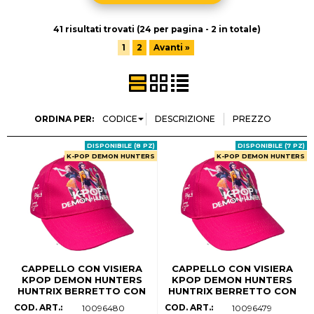
Halloween
41 risultati trovati (24 per pagina - 2 in totale)
Natale
1
2
Avanti »
Contatti
ORDINA PER:
DISPONIBILE (8 PZ)
DISPONIBILE (7 PZ)
K-POP DEMON HUNTERS
K-POP DEMON HUNTERS
CAPPELLO CON VISIERA
CAPPELLO CON VISIERA
KPOP DEMON HUNTERS
KPOP DEMON HUNTERS
HUNTRIX BERRETTO CON
HUNTRIX BERRETTO CON
CHIUSURA REGOLABILE
CHIUSURA REGOLABILE
COD. ART.:
COD. ART.:
10096480
10096479
BAMBINA - W17061MC (54
BAMBINA - W17061MC (52