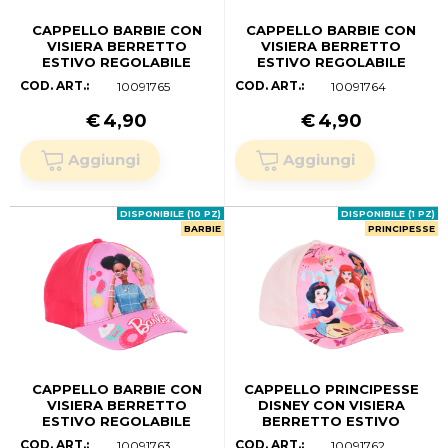
CAPPELLO BARBIE CON
CAPPELLO BARBIE CON
VISIERA BERRETTO
VISIERA BERRETTO
ESTIVO REGOLABILE
ESTIVO REGOLABILE
BAMBINA - YE40008LILLA
BAMBINA -
COD. ART.:
COD. ART.:
10091765
10091764
(52 CM.)
YE40008FUCSIA (54 CM.)
€
4,90
€
4,90
DISPONIBILE (10 PZ)
DISPONIBILE (1 PZ)
BARBIE
PRINCIPESSE
CAPPELLO BARBIE CON
CAPPELLO PRINCIPESSE
VISIERA BERRETTO
DISNEY CON VISIERA
ESTIVO REGOLABILE
BERRETTO ESTIVO
BAMBINA -
REGOLABILE BAMBINA -
COD. ART.:
COD. ART.:
10091763
10091762