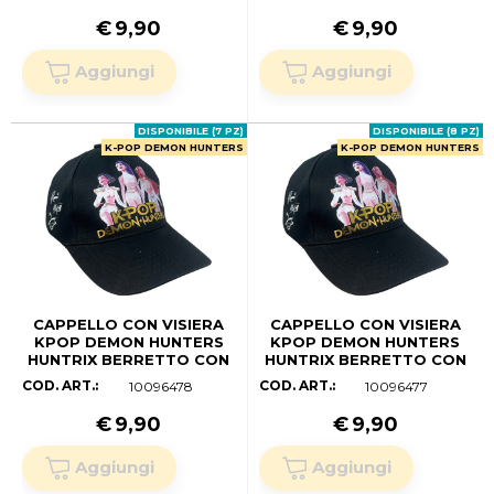
CM.)
CM.)
€
9,90
€
9,90
DISPONIBILE (7 PZ)
DISPONIBILE (8 PZ)
K-POP DEMON HUNTERS
K-POP DEMON HUNTERS
CAPPELLO CON VISIERA
CAPPELLO CON VISIERA
KPOP DEMON HUNTERS
KPOP DEMON HUNTERS
HUNTRIX BERRETTO CON
HUNTRIX BERRETTO CON
CHIUSURA REGOLABILE
CHIUSURA REGOLABILE
COD. ART.:
COD. ART.:
10096478
10096477
BAMBINA - W17063MC (54
BAMBINA - W17063MC (52
CM.)
CM.)
€
9,90
€
9,90