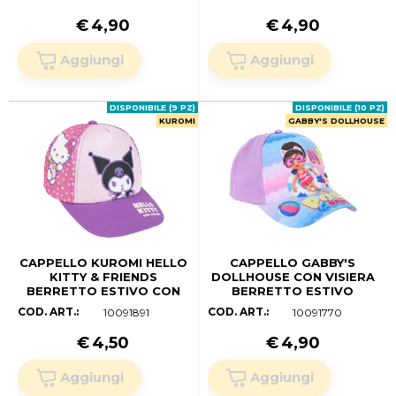
AVE36-0311 (55 CM.)
AVE36-0311 (53 CM)
€
4,90
€
4,90
DISPONIBILE (9 PZ)
DISPONIBILE (10 PZ)
KUROMI
GABBY'S DOLLHOUSE
CAPPELLO KUROMI HELLO
CAPPELLO GABBY'S
KITTY & FRIENDS
DOLLHOUSE CON VISIERA
BERRETTO ESTIVO CON
BERRETTO ESTIVO
VISIERA BAMBINA 53 CM -
REGOLABILE BAMBINA -
COD. ART.:
COD. ART.:
10091891
10091770
0485
YE40024LILLA (54 CM.)
€
4,50
€
4,90