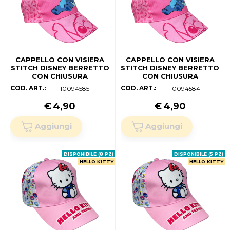
CAPPELLO CON VISIERA
CAPPELLO CON VISIERA
STITCH DISNEY BERRETTO
STITCH DISNEY BERRETTO
CON CHIUSURA
CON CHIUSURA
REGOLABILE BAMBINO -
REGOLABILE BAMBINO -
COD. ART.:
COD. ART.:
10094585
10094584
LIL36-0318 (55 CM.)
LIL36-0318 (53 CM)
€
4,90
€
4,90
DISPONIBILE (8 PZ)
DISPONIBILE (5 PZ)
HELLO KITTY
HELLO KITTY