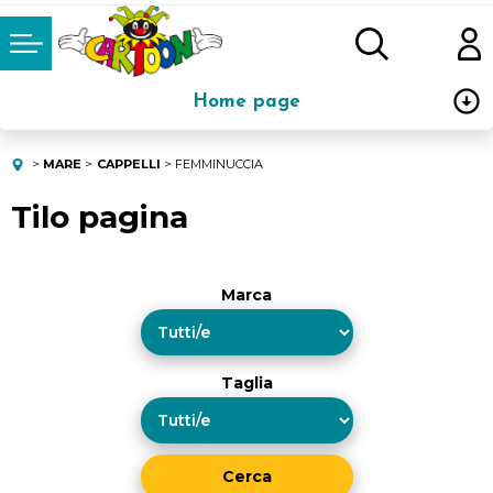
Home page
Abbigliamento
MARE
CAPPELLI
FEMMINUCCIA
Tilo pagina
Oggettistica
Mare
Marca
Scuola
Stoviglie e Pranzo
Taglia
Carnevale