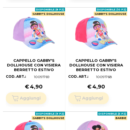
DISPONIBILE (8 PZ)
DISPONIBILE (10 PZ)
GABBY'S DOLLHOUSE
GABBY'S DOLLHOUSE
CAPPELLO GABBY'S
CAPPELLO GABBY'S
DOLLHOUSE CON VISIERA
DOLLHOUSE CON VISIERA
BERRETTO ESTIVO
BERRETTO ESTIVO
REGOLABILE BAMBINA -
REGOLABILE BAMBINA -
COD. ART.:
COD. ART.:
10091769
10091768
YE40024LILLA (52 CM.)
YE40024FUCSIA (54 CM.)
€
4,90
€
4,90
DISPONIBILE (9 PZ)
DISPONIBILE (5 PZ)
GABBY'S DOLLHOUSE
BARBIE