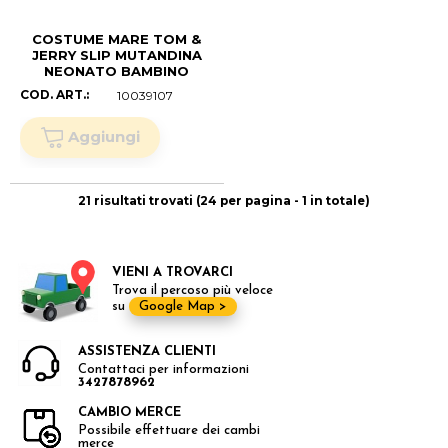
COSTUME MARE TOM &
JERRY SLIP MUTANDINA
NEONATO BAMBINO
TAGLIE 12/36 MESI -
COD. ART.:
10039107
ER0072BLU (.mesi 18)
21 risultati trovati (24 per pagina - 1 in totale)
VIENI A TROVARCI
Trova il percoso più veloce
su
Google Map >
ASSISTENZA CLIENTI
Contattaci per informazioni
3427878962
CAMBIO MERCE
Possibile effettuare dei cambi
merce