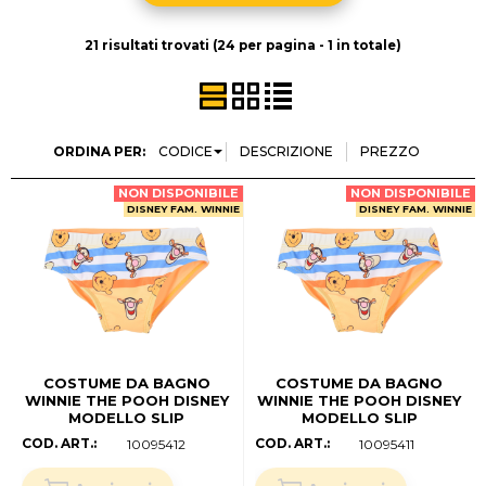
Halloween
21 risultati trovati (24 per pagina - 1 in totale)
Natale
Contatti
ORDINA PER:
NON DISPONIBILE
NON DISPONIBILE
DISNEY FAM. WINNIE
DISNEY FAM. WINNIE
COSTUME DA BAGNO
COSTUME DA BAGNO
WINNIE THE POOH DISNEY
WINNIE THE POOH DISNEY
MODELLO SLIP
MODELLO SLIP
MUTANDINA MARE PISCINA
MUTANDINA MARE PISCINA
COD. ART.:
COD. ART.:
10095412
10095411
NEONATO -
NEONATO -
EZ05021ARANCIO (anni
EZ05021ARANCIO (anni