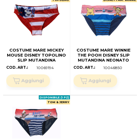
COSTUME MARE MICKEY
COSTUME MARE WINNIE
MOUSE DISNEY TOPOLINO
THE POOH DISNEY SLIP
SLIP MUTANDINA
MUTANDINA NEONATO
NEONATO -
BAMBINO TAGLIE 12/36
COD. ART.:
COD. ART.:
10069194
10046850
MIC0394ROSSO (.mesi 12)
MESI - SE0018BLU (anni
02)
DISPONIBILE (1 PZ)
TOM & JERRY