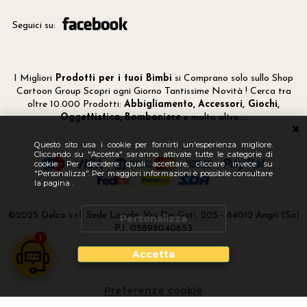
Seguici su:
I Migliori
Prodotti per i tuoi Bimbi
si Comprano solo sullo Shop
Cartoon Group Scopri ogni Giorno Tantissime Novità ! Cerca tra
oltre 10.000 Prodotti:
Abbigliamento,
Accessori, Giochi,
Oggettistica,
Bomboniere
e molto altro....
Questo sito usa i cookie per fornirti un'esperienza migliore.
Cliccando su "Accetta" saranno attivate tutte le categorie di
cookie. Per decidere quali accettare, cliccare invece su
"Personalizza". Per maggiori informazioni è possibile consultare
la pagina .
©2025 Delco s.r.l. Sede Legale: Via Dei Goti, 205 - 84012 Angri (Sa)
Personalizza
P.I. 05898040653
1
Accetta
DEVELOPER | BY
CREATIVE WEB
Preferenze cookie