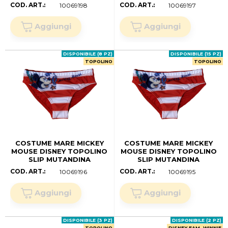
NEONATO -
NEONATO -
COD. ART.:
COD. ART.:
10069198
10069197
MIC0394VERDE (.mesi 12)
MIC0394ROSSO (anni 02)
DISPONIBILE (8 PZ)
DISPONIBILE (15 PZ)
TOPOLINO
TOPOLINO
COSTUME MARE MICKEY
COSTUME MARE MICKEY
MOUSE DISNEY TOPOLINO
MOUSE DISNEY TOPOLINO
SLIP MUTANDINA
SLIP MUTANDINA
NEONATO -
NEONATO -
COD. ART.:
COD. ART.:
10069196
10069195
MIC0394ROSSO (.mesi 30)
MIC0394ROSSO (.mesi 18)
DISPONIBILE (3 PZ)
DISPONIBILE (2 PZ)
TOPOLINO
DISNEY FAM. WINNIE