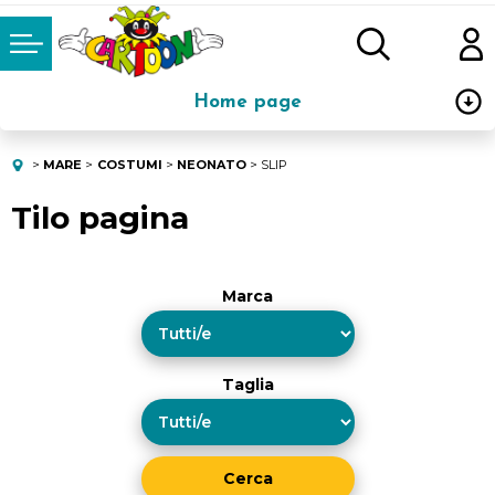
Home page
Abbigliamento
MARE
COSTUMI
NEONATO
SLIP
Tilo pagina
Oggettistica
Mare
Marca
Scuola
Stoviglie e Pranzo
Taglia
Carnevale