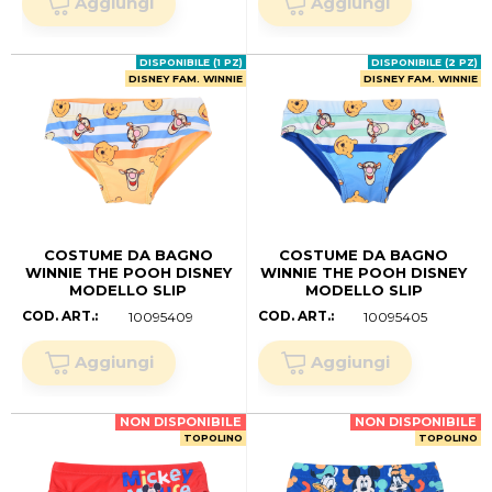
03)
02)
DISPONIBILE (1 PZ)
DISPONIBILE (2 PZ)
DISNEY FAM. WINNIE
DISNEY FAM. WINNIE
COSTUME DA BAGNO
COSTUME DA BAGNO
WINNIE THE POOH DISNEY
WINNIE THE POOH DISNEY
MODELLO SLIP
MODELLO SLIP
MUTANDINA MARE PISCINA
MUTANDINA MARE PISCINA
COD. ART.:
COD. ART.:
10095409
10095405
NEONATO -
NEONATO - EZ05021BLU
EZ05021ARANCIO (.mesi
(.mesi 12)
12)
NON DISPONIBILE
NON DISPONIBILE
TOPOLINO
TOPOLINO