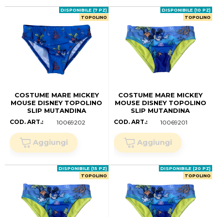
DISPONIBILE (7 PZ)
DISPONIBILE (10 PZ)
TOPOLINO
TOPOLINO
COSTUME MARE MICKEY
COSTUME MARE MICKEY
MOUSE DISNEY TOPOLINO
MOUSE DISNEY TOPOLINO
SLIP MUTANDINA
SLIP MUTANDINA
NEONATO - MIC0394BLU
NEONATO -
COD. ART.:
COD. ART.:
10069202
10069201
(.mesi 12)
MIC0394VERDE (.mesi 30)
DISPONIBILE (15 PZ)
DISPONIBILE (20 PZ)
TOPOLINO
TOPOLINO