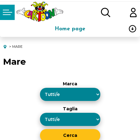
Home page
Abbigliamento
MARE
Mare
Oggettistica
Mare
Marca
Scuola
Stoviglie e Pranzo
Taglia
Carnevale