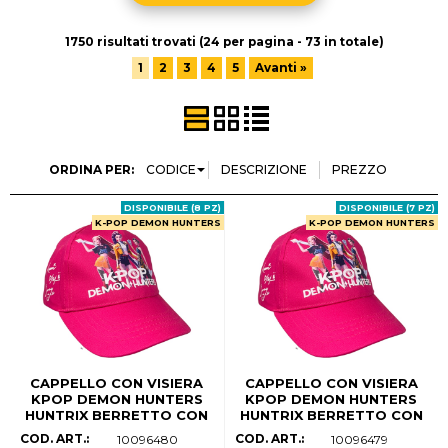
Halloween
1750 risultati trovati (24 per pagina - 73 in totale)
Natale
1
2
3
4
5
Avanti »
Contatti
ORDINA PER:
DISPONIBILE (8 PZ)
DISPONIBILE (7 PZ)
K-POP DEMON HUNTERS
K-POP DEMON HUNTERS
CAPPELLO CON VISIERA
CAPPELLO CON VISIERA
KPOP DEMON HUNTERS
KPOP DEMON HUNTERS
HUNTRIX BERRETTO CON
HUNTRIX BERRETTO CON
CHIUSURA REGOLABILE
CHIUSURA REGOLABILE
COD. ART.:
COD. ART.:
10096480
10096479
BAMBINA - W17061MC (54
BAMBINA - W17061MC (52