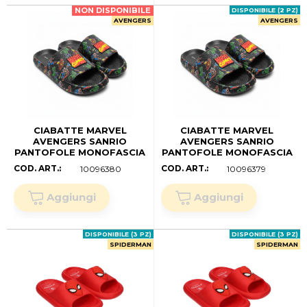
NON DISPONIBILE
DISPONIBILE (2 PZ)
AVENGERS
AVENGERS
CIABATTE MARVEL
CIABATTE MARVEL
AVENGERS SANRIO
AVENGERS SANRIO
PANTOFOLE MONOFASCIA
PANTOFOLE MONOFASCIA
PER MARE PISCINA ADULTI
PER MARE PISCINA ADULTI
COD. ART.:
COD. ART.:
10096380
10096379
- 7314 (40/41)
- 7314 (38/39)
DISPONIBILE (3 PZ)
DISPONIBILE (3 PZ)
SPIDERMAN
SPIDERMAN