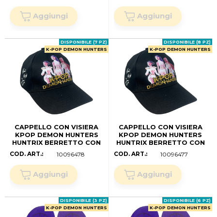
CM.)
CM.)
DISPONIBILE (7 PZ)
DISPONIBILE (8 PZ)
K-POP DEMON HUNTERS
K-POP DEMON HUNTERS
CAPPELLO CON VISIERA
CAPPELLO CON VISIERA
KPOP DEMON HUNTERS
KPOP DEMON HUNTERS
HUNTRIX BERRETTO CON
HUNTRIX BERRETTO CON
CHIUSURA REGOLABILE
CHIUSURA REGOLABILE
COD. ART.:
COD. ART.:
10096478
10096477
BAMBINA - W17063MC (54
BAMBINA - W17063MC (52
CM.)
CM.)
DISPONIBILE (3 PZ)
DISPONIBILE (6 PZ)
K-POP DEMON HUNTERS
K-POP DEMON HUNTERS