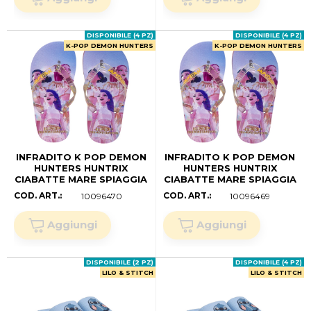
DISPONIBILE (4 PZ)
DISPONIBILE (4 PZ)
K-POP DEMON HUNTERS
K-POP DEMON HUNTERS
INFRADITO K POP DEMON
INFRADITO K POP DEMON
HUNTERS HUNTRIX
HUNTERS HUNTRIX
CIABATTE MARE SPIAGGIA
CIABATTE MARE SPIAGGIA
BAMBINI- W17507MC
BAMBINI- W17507MC
COD. ART.:
COD. ART.:
10096470
10096469
(30/31)
(28/29)
DISPONIBILE (2 PZ)
DISPONIBILE (4 PZ)
LILO & STITCH
LILO & STITCH