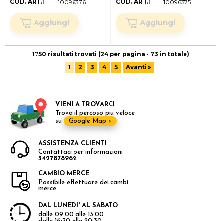
COD. ART.:
COD. ART.:
10096376
10096375
1750 risultati trovati (24 per pagina - 73 in totale)
1
2
3
4
5
Avanti »
VIENI A TROVARCI
Trova il percoso più veloce
su
Google Map >
ASSISTENZA CLIENTI
Contattaci per informazioni
3427878962
CAMBIO MERCE
Possibile effettuare dei cambi
merce
DAL LUNEDI' AL SABATO
dalle 09:00 alle 13:00
dalle 16:30 alle 20:30