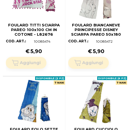
FOULARD TITTI SCIARPA
FOULARD BIANCANEVE
PAREO 100x100 CM IN
PRINCIPESSE DISNEY
COTONE - L82676
SCIARPA PAREO 50x180
CM IN VISCOSA - D85396
COD. ART.:
COD. ART.:
10085474
10085472
€
5,90
€
5,90
DISPONIBILE (2 PZ)
DISPONIBILE (6 PZ)
7 NANI
7 NANI
FOULARD EOLO SETTE
FOULARD CUCCIOLO