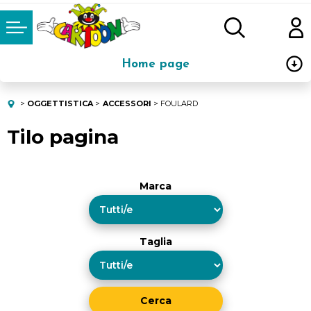
Home page
Abbigliamento
OGGETTISTICA
ACCESSORI
FOULARD
Tilo pagina
Oggettistica
Mare
Marca
Scuola
Stoviglie e Pranzo
Taglia
Carnevale