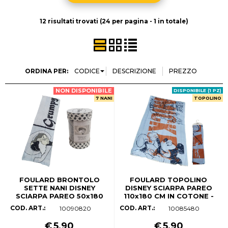
Halloween
12 risultati trovati (24 per pagina - 1 in totale)
Natale
Contatti
ORDINA PER:
NON DISPONIBILE
DISPONIBILE (1 PZ)
7 NANI
TOPOLINO
FOULARD BRONTOLO
FOULARD TOPOLINO
SETTE NANI DISNEY
DISNEY SCIARPA PAREO
SCIARPA PAREO 50x180
110x180 CM IN COTONE -
CM IN VISCOSA - D83072
D82575
COD. ART.:
COD. ART.:
10090820
10085480
€
5,90
€
5,90