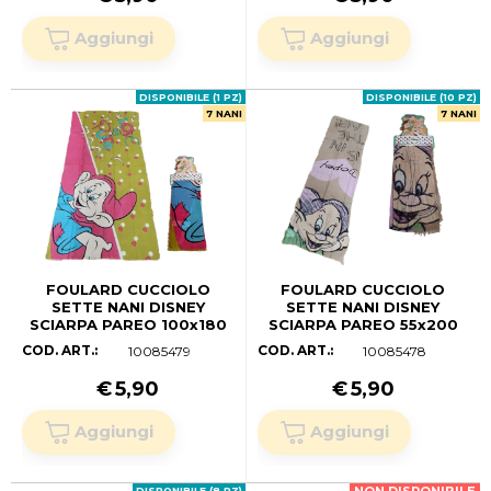
DISPONIBILE (1 PZ)
DISPONIBILE (10 PZ)
7 NANI
7 NANI
FOULARD CUCCIOLO
FOULARD CUCCIOLO
SETTE NANI DISNEY
SETTE NANI DISNEY
SCIARPA PAREO 100x180
SCIARPA PAREO 55x200
CM IN COTONE - D84917
CM IN VISCOSA - D86541
COD. ART.:
COD. ART.:
10085479
10085478
€
5,90
€
5,90
DISPONIBILE (8 PZ)