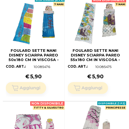
NON DISPONIBILE
7 NANI
7 NANI
FOULARD SETTE NANI
FOULARD SETTE NANI
DISNEY SCIARPA PAREO
DISNEY SCIARPA PAREO
50x180 CM IN VISCOSA -
55x180 CM IN VISCOSA -
D84904
D84903
COD. ART.:
COD. ART.:
10085476
10085475
€
5,90
€
5,90
NON DISPONIBILE
DISPONIBILE (1 PZ)
TITTY & SILVESTRO
PRINCIPESSE