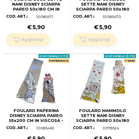
NANI DISNEY SCIARPA
SETTE NANI DISNEY
PAREO 50x180 CM IN
SCIARPA PAREO 50x180
VISCOSA - D85394
CM IN VISCOSA - D85393
COD. ART.:
COD. ART.:
10085471
10085470
€
5,90
€
5,90
DISPONIBILE (1 PZ)
DISPONIBILE (9 PZ)
PAPERINO/A
7 NANI
FOULARD PAPERINA
FOULARD MAMMOLO
DISNEY SCIARPA PAREO
SETTE NANI DISNEY
55x200 CM IN VISCOSA -
SCIARPA PAREO 50x180
D86536
CM IN VISCOSA - D84902
COD. ART.:
COD. ART.:
10085469
01178524
€
5,90
€
5,90